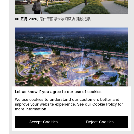
06 五月 2026
塔什干丽思卡尔顿酒店 建设进展
Let us know if you agree to our use of cookies
We use cookies to understand our customers better and
improve your website experience. See our
Cookie Policy
for
more information.
16 三月 2026
Accept Cookies
Reject Cookies
Benoy贝诺揭晓城市漫步(City Walk)总体规划：阿布贾将迎来非洲第一
高楼