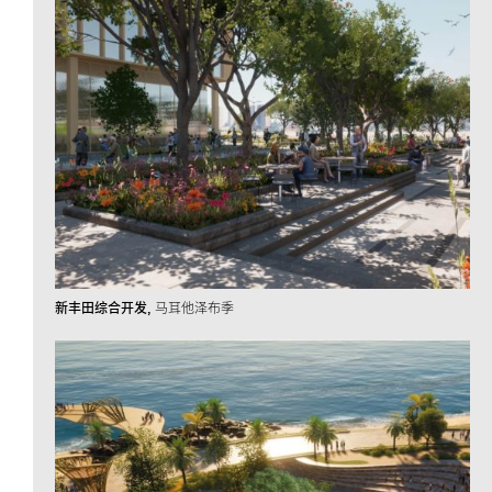
新丰田综合开发
马耳他泽布季