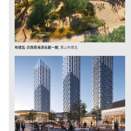
布德瓦-贝西奇海滨长廊一期
黑山布德瓦