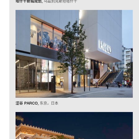
塔什干新城规划
乌兹别克斯坦塔什干
涩谷 PARCO
东京，日本