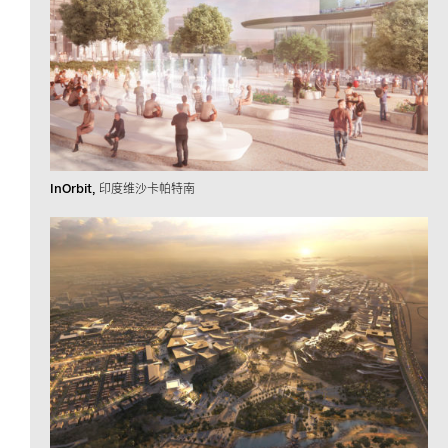
InOrbit
印度维沙卡帕特南