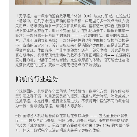
「无摩擦」这一概念借鉴自数字用户体验（UX）与支付领域，在这些线
上场景中，它几乎永远是正确的设计目标：应用里每多一次点击就会流
失用户，结账流程每多一步就会损耗转化率。但将这一逻辑直接照搬到
线下实体旅客旅程中，却并不完全适用。在机场场景中，摩擦并非单一
概念：一部分属于运营层面的低效 —— 不必要的排队、重复的表单填
写、混乱不清的导视系统；一部分是刚性的功能性摩擦：安检与边检是
不可省略的法定环节，设计目标从来不是消除这类摩擦，而是让流程显
得合理合规、体面有序，而非生硬随意；还有一部分摩擦，其实是旅客
真心期待的。机场是现代生活中为数不多的真正阈限空间—— 它连接着
家与目的地，衔接了日常与冒险，完全零摩擦的体验，很可能会让这段
充满仪式感的过渡，变成一段毫无记忆点的平淡流程。
偏航的行业趋势
全球范围内，机场都在全面落地「智慧机场」数字化方案，旨在解决那
些引发旅客不满、加重运营负担的瓶颈、痛点与冗余流程。消除或减少
这类摩擦，本是好事。但行业发展过快，不慎将两个截然不同的概念混
为一谈：消除流程摩擦，与消除人际接触。
例如全球各大机场运营商都在加速在餐饮场景 —— 包括全服务正餐餐
厅 —— 普及自助点餐机、扫码点餐、取餐叫号屏，所有这些举措都被
包装为「减少摩擦」。尽管自助点餐确实能带来 10%-12% 的客单价提
升，但这一数据完全无法证明旅客获得了更好的体验。