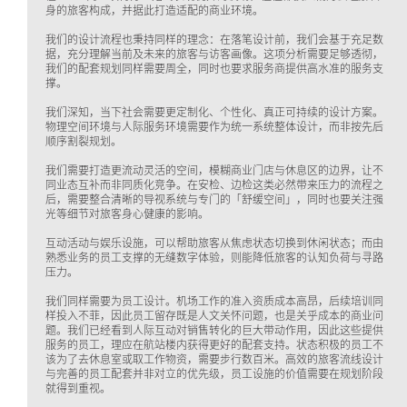
身的旅客构成，并据此打造适配的商业环境。
我们的设计流程也秉持同样的理念：在落笔设计前，我们会基于充足数
据，充分理解当前及未来的旅客与访客画像。这项分析需要足够透彻，
我们的配套规划同样需要周全，同时也要求服务商提供高水准的服务支
撑。
我们深知，当下社会需要更定制化、个性化、真正可持续的设计方案。
物理空间环境与人际服务环境需要作为统一系统整体设计，而非按先后
顺序割裂规划。
我们需要打造更流动灵活的空间，模糊商业门店与休息区的边界，让不
同业态互补而非同质化竞争。在安检、边检这类必然带来压力的流程之
后，需要整合清晰的导视系统与专门的「舒缓空间」，同时也要关注强
光等细节对旅客身心健康的影响。
互动活动与娱乐设施，可以帮助旅客从焦虑状态切换到休闲状态；而由
熟悉业务的员工支撑的无缝数字体验，则能降低旅客的认知负荷与寻路
压力。
我们同样需要为员工设计。机场工作的准入资质成本高昂，后续培训同
样投入不菲，因此员工留存既是人文关怀问题，也是关乎成本的商业问
题。我们已经看到人际互动对销售转化的巨大带动作用，因此这些提供
服务的员工，理应在航站楼内获得更好的配套支持。状态积极的员工不
该为了去休息室或取工作物资，需要步行数百米。高效的旅客流线设计
与完善的员工配套并非对立的优先级，员工设施的价值需要在规划阶段
就得到重视。