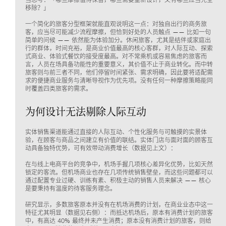
移除？」
一个简化的旅客分型框架就能直观说明这一点：对独自出行的商务旅
客，应当尽可能减少流程摩擦，但恰到好处的人员触点 —— 比如一句
简单的问候 —— 依然能为体验加分。休闲旅客，尤其是结伴或家庭出
行的群体，时间充裕，是商业价值最高的核心客群，对人际互动、探索
式商业、体验式餐饮的接受度最高。对不常乘机或容易焦虑的旅客而
言，人员在场具备功能性的重要意义，其价值不止于商业转化。而中转
旅客则与前三者不同，他们停留时间紧张、需求明确，因此要将适配需
求的便捷商业服务与清晰导视作为优先项。没有任何一种摩擦策略能同
时覆盖四类旅客的需求。
为何设计无法剔除人际互动
实体销售渠道能通过直接的人际互动、个性化服务与可触摸的实景体
验，在顾客与商品之间建立有价值的联结。实体门店与面对面的顾客互
动具备独特优势，可有效带动消费增长（数据见上文）：
在与线上电商平台的竞争中，机场手握几项核心差异化优势，比如天然
锁定的客流。但机场商业也存在几项传统销售壁垒，而这些问题都可以
通过配置专业过硬、训练有素、积极主动的销售人员来解决 —— 核心
是要秉持有温度的待客服务理念。
研究显示，多数旅客原本并没有在机场消费的计划，在商业业态中这一
特征尤其明显（数据见右侧）：而抵达机场后，原本有消费计划的旅客
中，有高达 40% 最终并未产生消费；原本没有消费计划的旅客，则给