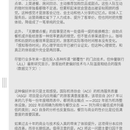
点单、上菜递餐、席间回访、主动推荐加购饮品或甜点。这些人际互动
的微时刻单独看都微不足道，但累积起来就会营造出被妥帖照顾的感
觉。这种感觉才是旅客会记住、会主动和他人分享的记忆点。砍掉人工
服务后，运营商确实省下了人力成本、提升了客单价，但也同时把完整
体验，降级成了一笔单纯的交易。
此外，「无摩擦点餐」的叙事里还有一处值得一提的偷换概念：自助点
餐机或许能给旅客一种效率更高的错觉，但不管点单渠道是什么，咖啡
师和后厨的出餐效率是固定的，旅客的实际等待时间根本没有变化。
「感知等待时间」的心理学效应早已被行业证实，但这种心理错觉，和
真正的体验提升完全是两回事。
尽管行业多年来一直在投入各种所谓 “颠覆性” 的门店技术，但仲量联行
（JLL）最新研究显示，旅客始终更偏好技术与人际温度相结合的服务
（数据见下文）：
这种偏好并非只是主观感受。国际机场协会（ACI）的机场服务质量
（ASQ）项目是业内应用最广的旅客满意度基准，该项目自 2017 年以
来的几乎每一份年度晴雨表中，都将商业触点 ——2022 年前为机场整
体设施，2022 年后明确为购物与餐饮业态 —— 列为得分最低或并列最
低的类别；ACI 自身的分析也反复指出，餐饮与商业的性价比是拉低满
意度的首要因素。
如果过去十年的商业与技术投入真的带来了体验提升，这项得分本应持
续改善，而非长期低迷。值得注意的是，ACI 将这一问题主要归因于旅