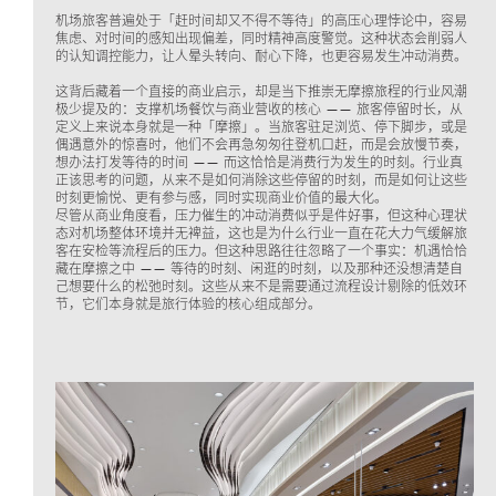
机场旅客普遍处于「赶时间却又不得不等待」的高压心理悖论中，容易
焦虑、对时间的感知出现偏差，同时精神高度警觉。这种状态会削弱人
的认知调控能力，让人晕头转向、耐心下降，也更容易发生冲动消费。
这背后藏着一个直接的商业启示，却是当下推崇无摩擦旅程的行业风潮
极少提及的：支撑机场餐饮与商业营收的核心 —— 旅客停留时长，从
定义上来说本身就是一种「摩擦」。当旅客驻足浏览、停下脚步，或是
偶遇意外的惊喜时，他们不会再急匆匆往登机口赶，而是会放慢节奏，
想办法打发等待的时间 —— 而这恰恰是消费行为发生的时刻。行业真
正该思考的问题，从来不是如何消除这些停留的时刻，而是如何让这些
时刻更愉悦、更有参与感，同时实现商业价值的最大化。
尽管从商业角度看，压力催生的冲动消费似乎是件好事，但这种心理状
态对机场整体环境并无裨益，这也是为什么行业一直在花大力气缓解旅
客在安检等流程后的压力。但这种思路往往忽略了一个事实：机遇恰恰
藏在摩擦之中 —— 等待的时刻、闲逛的时刻，以及那种还没想清楚自
己想要什么的松弛时刻。这些从来不是需要通过流程设计剔除的低效环
节，它们本身就是旅行体验的核心组成部分。