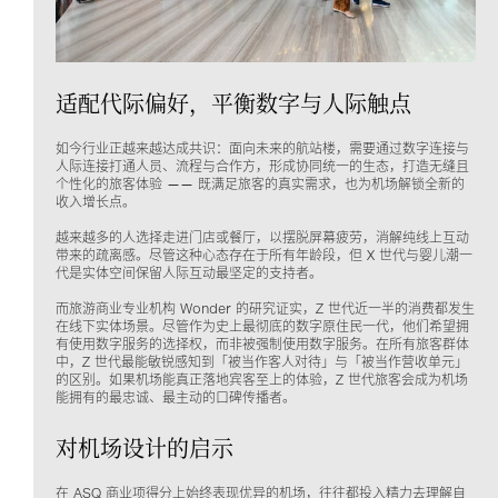
适配代际偏好，平衡数字与人际触点
如今行业正越来越达成共识：面向未来的航站楼，需要通过数字连接与
人际连接打通人员、流程与合作方，形成协同统一的生态，打造无缝且
个性化的旅客体验 —— 既满足旅客的真实需求，也为机场解锁全新的
收入增长点。
越来越多的人选择走进门店或餐厅，以摆脱屏幕疲劳，消解纯线上互动
带来的疏离感。尽管这种心态存在于所有年龄段，但 X 世代与婴儿潮一
代是实体空间保留人际互动最坚定的支持者。
而旅游商业专业机构 Wonder 的研究证实，Z 世代近一半的消费都发生
在线下实体场景。尽管作为史上最彻底的数字原住民一代，他们希望拥
有使用数字服务的选择权，而非被强制使用数字服务。在所有旅客群体
中，Z 世代最能敏锐感知到「被当作客人对待」与「被当作营收单元」
的区别。如果机场能真正落地宾客至上的体验，Z 世代旅客会成为机场
能拥有的最忠诚、最主动的口碑传播者。
对机场设计的启示
在 ASQ 商业项得分上始终表现优异的机场，往往都投入精力去理解自