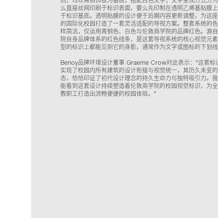
则，均以青铜饰板为基底，搭配白色文字；文字呈现方式分为
么直接丝网印刷于标识表面，要么先印制在透明乙烯基贴膜上
于标识基底。透明贴膜的设计便于后期内容更新调整，为这座
的国际化校园打造了一套灵活适配的导视方案。整套系统的色
样简洁，仅运用青铜色、白色与伦敦商学院的品牌红色。源自
院自身品牌体系的红色线条，是这套导视系统的核心视觉元素
型的标识上都能见到它的身影，通常作为文字或图标的下划线
Benoy品牌环境设计董事 Graeme Crow对此表示：“这套
实现了校园内所有建筑的设计衔接与视觉统一，其历久未变的
态，恰恰印证了初代设计理念的持久生命力与独特吸引力。我
能看到这套设计持续塑造着伦敦商学院的校园视觉标识，为全
教职工打造出流畅便捷的校园体验。”