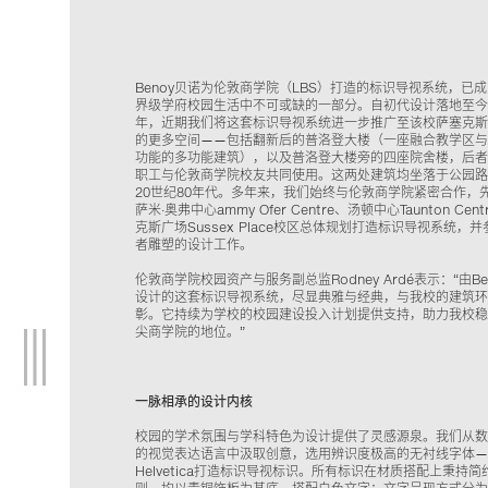
Benoy贝诺为伦敦商学院（LBS）打造的标识导视系统，已
界级学府校园生活中不可或缺的一部分。自初代设计落地至今
年，近期我们将这套标识导视系统进一步推广至该校萨塞克斯
的更多空间——包括翻新后的普洛登大楼（一座融合教学区与
功能的多功能建筑），以及普洛登大楼旁的四座院舍楼，后者
职工与伦敦商学院校友共同使用。这两处建筑均坐落于公园路
20世纪80年代。多年来，我们始终与伦敦商学院紧密合作，
萨米·奥弗中心ammy Ofer Centre、汤顿中心Taunton Cen
克斯广场Sussex Place校区总体规划打造标识导视系统，
者雕塑的设计工作。
伦敦商学院校园资产与服务副总监Rodney Ardé表示：“由Be
设计的这套标识导视系统，尽显典雅与经典，与我校的建筑环
彰。它持续为学校的校园建设投入计划提供支持，助力我校稳
尖商学院的地位。”
一脉相承的设计内核
校园的学术氛围与学科特色为设计提供了灵感源泉。我们从数
的视觉表达语言中汲取创意，选用辨识度极高的无衬线字体—
Helvetica打造标识导视标识。所有标识在材质搭配上秉持