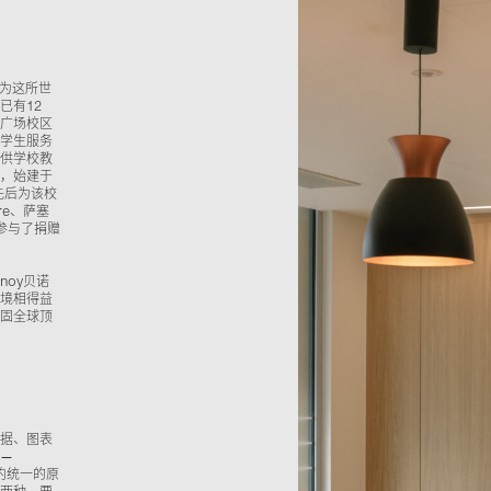
成为这所世
已有12
广场校区
学生服务
供学校教
，始建于
先后为该校
tre、萨塞
并参与了捐赠
noy贝诺
境相得益
固全球顶
据、图表
—
简约统一的原