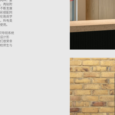
两种，要
，再贴附
不断发展
彩搭配同
伦敦商学
，所有类
使用。
标识导视系统
设计形
们很荣幸
校师生与